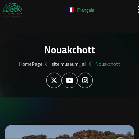
Français
Nouakchott
HomePage
site.museum_all
Nouakchott